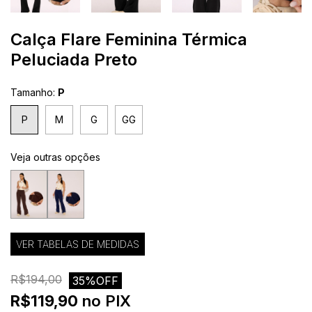
Calça Flare Feminina Térmica
Peluciada Preto
Tamanho:
P
P
M
G
GG
Veja outras opções
VER TABELAS DE MEDIDAS
R$194,00
35%OFF
R$119,90
no PIX