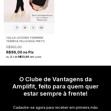
Zero transparência
Tecnologia
Premium
P
M
G
GG
CALÇA LEGGING FEMININA
TÉRMICA PELUCIADA PRETO
R$189,00
R$96,00 no Pix
ou
3
x
de
R$33,68
sem juros
O Clube de Vantagens da
Amplifit, feito para quem quer
estar sempre à frente!
Cadastre-se agora para receber em primeira mão