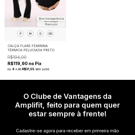
Zero transparência
Tecnologia
Premium
P
M
G
GG
CALÇA FLARE FEMININA
TÉRMICA PELUCIADA PRETO
R$194,00
R$119,90 no Pix
ou
4
x
de
R$31,55
sem juros
O Clube de Vantagens da
Amplifit, feito para quem quer
estar sempre à frente!
Cadastre-se agora para receber em primeira mão