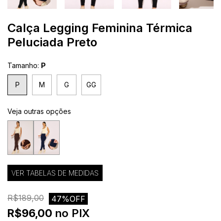
Calça Legging Feminina Térmica
Peluciada Preto
Tamanho:
P
P
M
G
GG
Veja outras opções
VER TABELAS DE MEDIDAS
R$189,00
47%OFF
R$96,00
no PIX