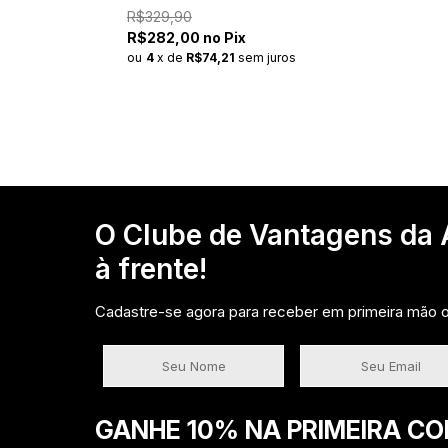
R$329,90
R$282,00 no Pix
ou
4
x
de
R$74,21
sem juros
O Clube de Vantagens da A
à frente!
Cadastre-se agora para receber em primeira mão of
GANHE 10% NA PRIMEIRA C