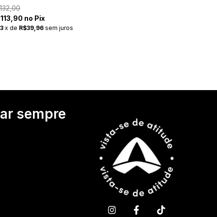
132,00
113,90 no Pix
3
x
de
R$39,96
sem juros
tar sempre