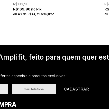
R$199,90
R$
R$169,90 no Pix
R$
ou
4
x
de
R$44,71
sem juros
ou
mplifit, feito para quem quer es
ertas especiais e produtos exclusivos!
OMPRA