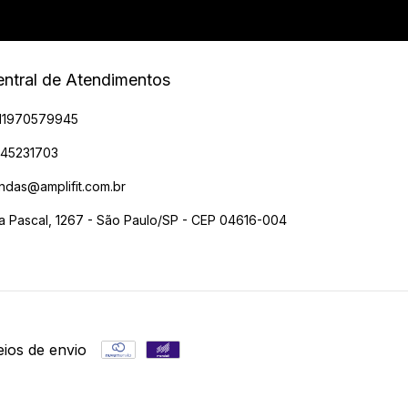
ntral de Atendimentos
11970579945
945231703
ndas@amplifit.com.br
a Pascal, 1267 - São Paulo/SP - CEP 04616-004
ios de envio