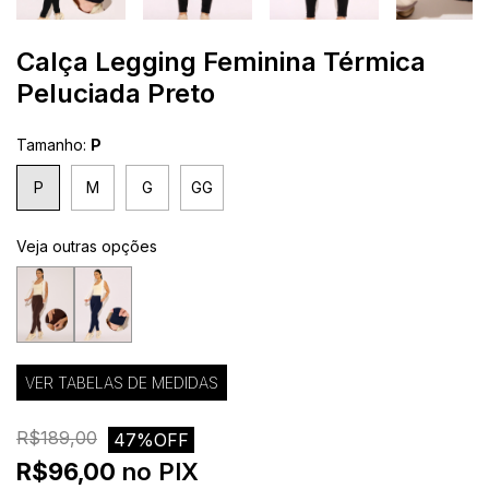
Calça Legging Feminina Térmica
Peluciada Preto
Tamanho:
P
P
M
G
GG
Veja outras opções
VER TABELAS DE MEDIDAS
R$189,00
47%OFF
R$96,00
no PIX