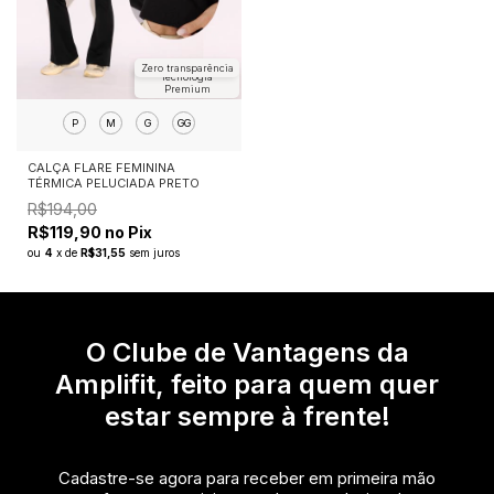
Zero transparência
Tecnologia
Premium
P
M
G
GG
CALÇA FLARE FEMININA
TÉRMICA PELUCIADA PRETO
R$194,00
R$119,90 no Pix
ou
4
x
de
R$31,55
sem juros
O Clube de Vantagens da
Amplifit, feito para quem quer
estar sempre à frente!
Cadastre-se agora para receber em primeira mão