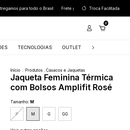
s para todo o Brasil
Frete grátis R$299 sudeste / R$399 demai
Troca Facilitada
0
ÕES
TECNOLOGIAS
OUTLET
TROCA FÁCIL
Início
.
Produtos
.
Casacos e Jaquetas
Jaqueta Feminina Térmica
com Bolsos Amplifit Rosé
Tamanho:
M
P
M
G
GG