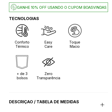
GANHE 10% OFF USANDO O CUPOM BOASVINDAS
TECNOLOGIAS
Conforto
Easy
Toque
Térmico
Care
Macio
+ de 3
Zero
bolsos
Transparência
DESCRIÇAO / TABELA DE MEDIDAS