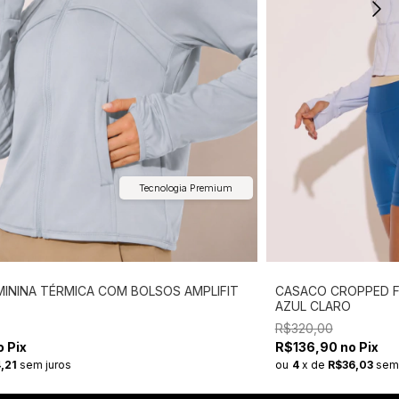
Tecnologia Premium
CASACO CROPPED F
ININA TÉRMICA COM BOLSOS AMPLIFIT
AZUL CLARO
R$320,00
R$136,90 no Pix
 Pix
ou
4
x
de
R$36,03
sem 
,21
sem juros