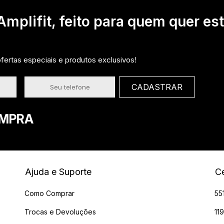
mplifit, feito para quem quer es
ertas especiais e produtos exclusivos!
OMPRA
Ajuda e Suporte
Ce
Como Comprar
55
Trocas e Devoluções
11