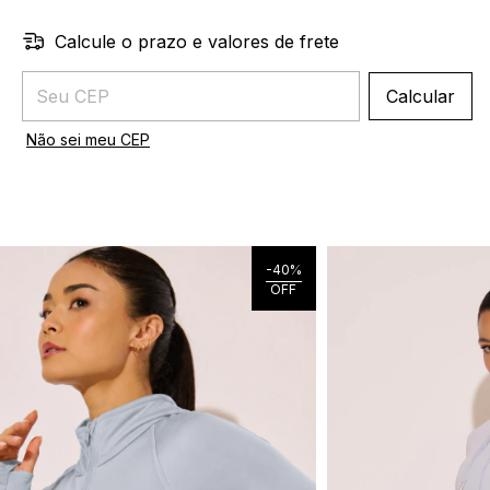
Calcule o prazo e valores de frete
Entregas para o CEP:
Calcular
Não sei meu CEP
-
40
%
OFF