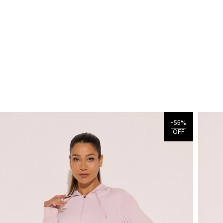
-
55
%
OFF