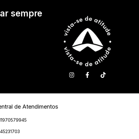
tar sempre
ntral de Atendimentos
11970579945
945231703