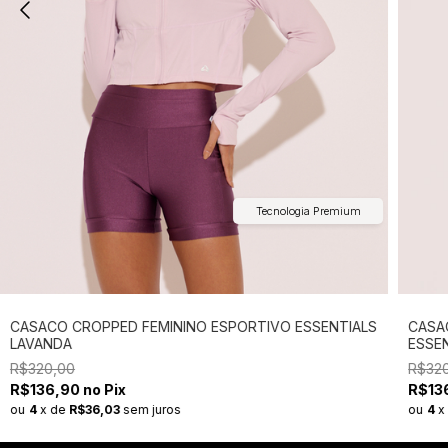
Tecnologia Premium
CASACO CROPPED FEMININO ESPORTIVO ESSENTIALS
CASA
LAVANDA
ESSE
R$320,00
R$32
R$136,90 no Pix
R$136
ou
4
x
de
R$36,03
sem juros
ou
4