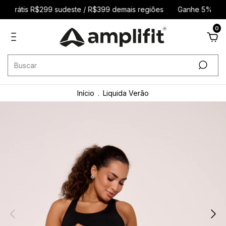
 grátis R$299 sudeste / R$399 demais regiões
Ganhe 5% de de
0
Início
.
Liquida Verão