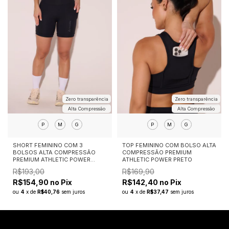
Zero transparência
Zero transparência
Alta Compressão
Alta Compressão
P
M
G
P
M
G
SHORT FEMININO COM 3
TOP FEMININO COM BOLSO ALTA
BOLSOS ALTA COMPRESSÃO
COMPRESSÃO PREMIUM
PREMIUM ATHLETIC POWER
ATHLETIC POWER PRETO
PRETO
R$193,00
R$169,90
R$154,90 no Pix
R$142,40 no Pix
ou
4
x
de
R$40,76
sem juros
ou
4
x
de
R$37,47
sem juros