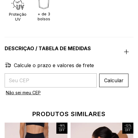
+ de 3
Proteção
bolsos
UV
DESCRIÇAO / TABELA DE MEDIDAS
Calcule o prazo e valores de frete
Entregas para o CEP:
Calcular
Não sei meu CEP
PRODUTOS SIMILARES
-
16
%
-
12
%
OFF
OFF