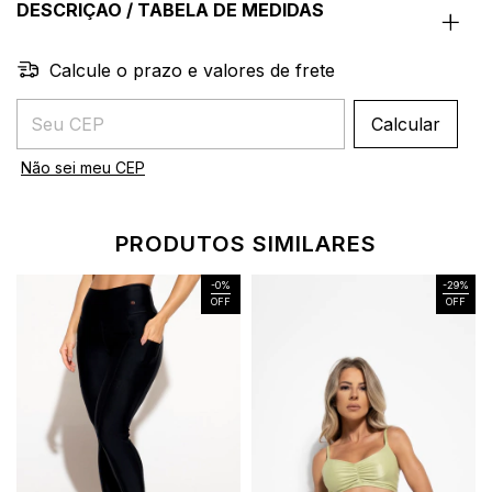
DESCRIÇAO / TABELA DE MEDIDAS
Calcule o prazo e valores de frete
Entregas para o CEP:
Calcular
Não sei meu CEP
PRODUTOS SIMILARES
-
0
%
-
29
%
OFF
OFF