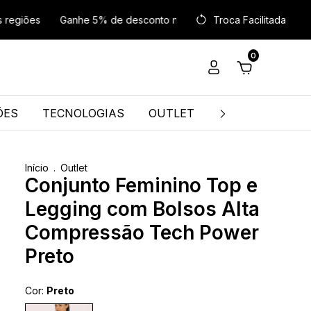
es
Ganhe 5% de desconto no PIX
Entregamos para todo o Br
Troca Facilitada
0
ÕES
TECNOLOGIAS
OUTLET
TROCA FÁCIL
Início
.
Outlet
Conjunto Feminino Top e
Legging com Bolsos Alta
Compressão Tech Power
Preto
Cor:
Preto