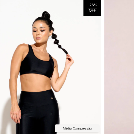
-
26
%
OFF
Média Compressão