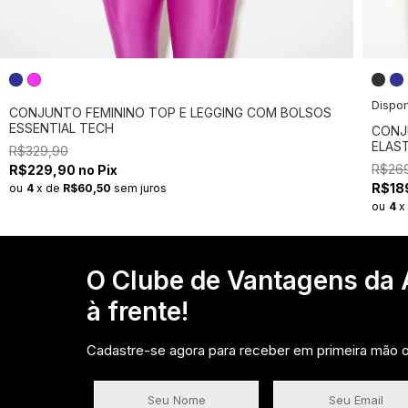
Dispon
CONJUNTO FEMININO TOP E LEGGING COM BOLSOS
ESSENTIAL TECH
CONJ
ELAS
R$329,90
ESSEN
R$26
R$229,90 no Pix
R$189
ou
4
x
de
R$60,50
sem juros
ou
4
O Clube de Vantagens da A
à frente!
Cadastre-se agora para receber em primeira mão of