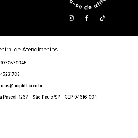
ntral de Atendimentos
11970579945
945231703
ndas@amplifit.com.br
a Pascal, 1267 - São Paulo/SP - CEP 04616-004