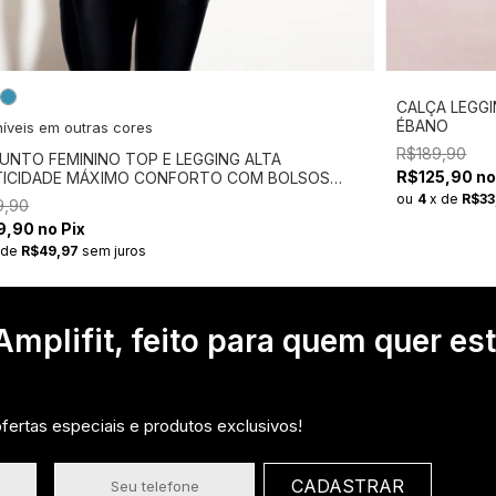
CALÇA LEGG
ÉBANO
íveis em outras cores
R$189,90
UNTO FEMININO TOP E LEGGING ALTA
R$125,90 no
TICIDADE MÁXIMO CONFORTO COM BOLSOS
TIAL FLEX
ou
4
x
de
R$33
9,90
,90 no Pix
x
de
R$49,97
sem juros
mplifit, feito para quem quer es
ertas especiais e produtos exclusivos!