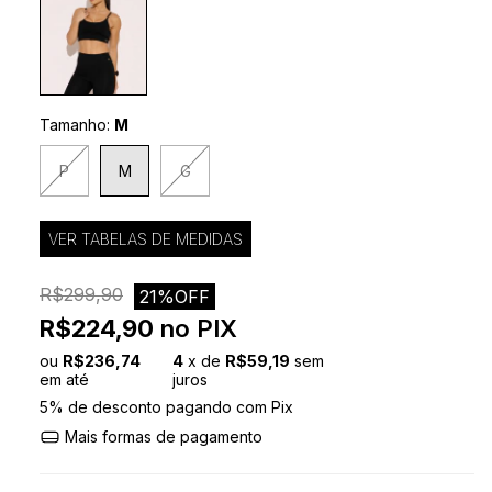
Tamanho:
M
P
M
G
VER TABELAS DE MEDIDAS
R$299,90
21%OFF
R$224,90
no PIX
ou
R$236,74
4
x de
R$59,19
sem
em até
juros
5% de desconto
pagando com Pix
Mais formas de pagamento