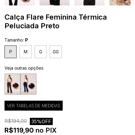
Calça Flare Feminina Térmica
Peluciada Preto
Tamanho:
P
P
M
G
GG
Veja outras opções
VER TABELAS DE MEDIDAS
R$194,00
35%OFF
R$119,90
no PIX