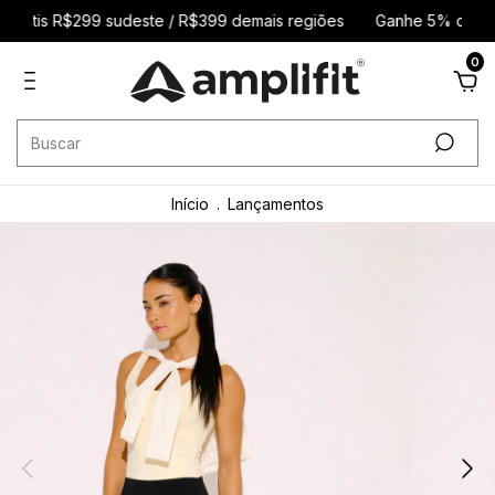
grátis R$299 sudeste / R$399 demais regiões
Ganhe 5% de desc
0
Início
.
Lançamentos