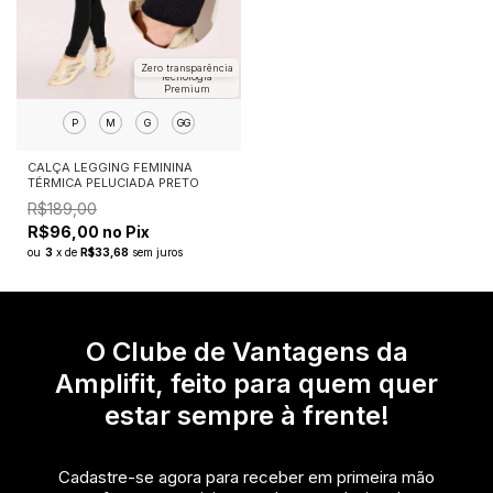
Zero transparência
Tecnologia
Premium
P
M
G
GG
CALÇA LEGGING FEMININA
TÉRMICA PELUCIADA PRETO
R$189,00
R$96,00 no Pix
ou
3
x
de
R$33,68
sem juros
O Clube de Vantagens da
Amplifit, feito para quem quer
estar sempre à frente!
Cadastre-se agora para receber em primeira mão